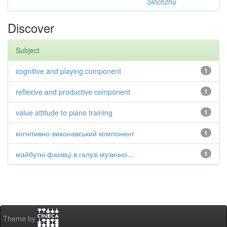
Sinchzhu
Discover
Subject
cognitive and playing component
1
reflexive and productive component
1
value attitude to piano training
1
когнітивно-виконавський компонент
1
майбутні фахівці в галузі музично...
1
Theme by