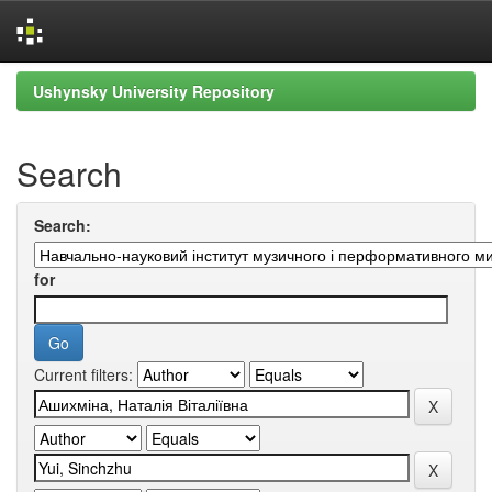
Skip
Ushynsky University Repository
navigation
Search
Search:
for
Current filters: