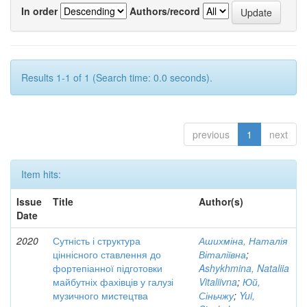
In order
Authors/record
Results 1-1 of 1 (Search time: 0.0 seconds).
previous
1
next
Item hits:
Issue
Title
Author(s)
Date
2020
Сутність і структура
Ашихміна, Наталія
ціннісного ставлення до
Віталіївна
;
фортепіанної підготовки
Ashykhmina, Nataliia
майбутніх фахівців у галузі
Vitaliivna
;
Юй,
музичного мистецтва
Сіньчжу
;
Yui,