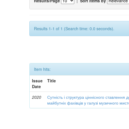
Results/Page
|
Sort items by
Results 1-1 of 1 (Search time: 0.0 seconds).
Item hits:
Issue
Title
Date
2020
Сутність і структура ціннісного ставлення 
майбутніх фахівців у галузі музичного мис