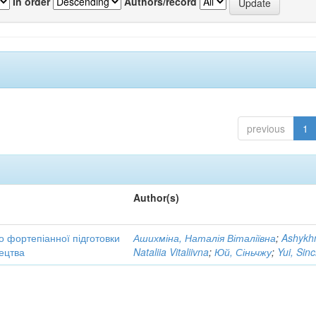
In order
Authors/record
previous
1
Author(s)
до фортепіанної підготовки
Ашихміна, Наталія Віталіївна
;
Ashykh
тецтва
Nataliia Vitaliivna
;
Юй, Сіньчжу
;
Yui, Sin