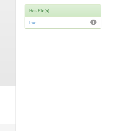
Has File(s)
true
1