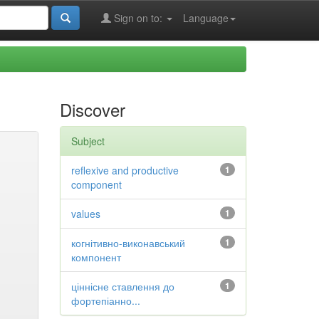
Sign on to:
Language
Discover
Subject
reflexive and productive
1
component
values
1
когнітивно-виконавський
1
компонент
ціннісне ставлення до
1
фортепіанно...