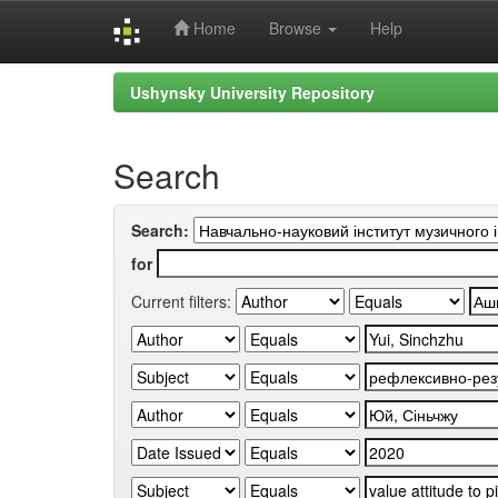
Home
Browse
Help
Skip
Ushynsky University Repository
navigation
Search
Search:
for
Current filters: