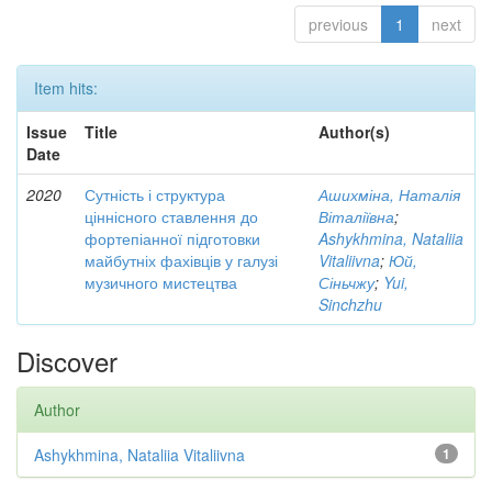
previous
1
next
Item hits:
Issue
Title
Author(s)
Date
2020
Сутність і структура
Ашихміна, Наталія
ціннісного ставлення до
Віталіївна
;
фортепіанної підготовки
Ashykhmina, Nataliia
майбутніх фахівців у галузі
Vitaliivna
;
Юй,
музичного мистецтва
Сіньчжу
;
Yui,
Sinchzhu
Discover
Author
Ashykhmina, Nataliia Vitaliivna
1