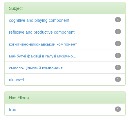
Subject
cognitive and playing component
1
reflexive and productive component
1
когнітивно-виконавський компонент
1
майбутні фахівці в галузі музично...
1
смисло-цільовий компонент
1
цінності
1
Has File(s)
true
1