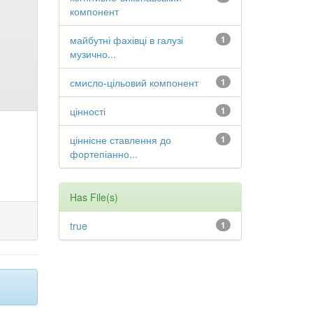
компонент
майбутні фахівці в галузі
1
музично...
смисло-цільовий компонент
1
цінності
1
ціннісне ставлення до
1
фортепіанно...
Has File(s)
true
1