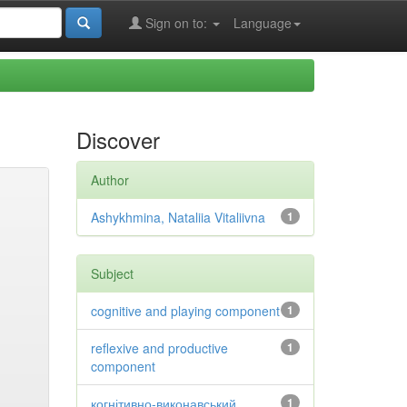
Sign on to:
Language
Discover
Author
Ashykhmina, Nataliia Vitaliivna
1
Subject
cognitive and playing component
1
reflexive and productive
1
component
когнітивно-виконавський
1