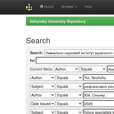
Home
Browse
Help
Skip
Ushynsky University Repository
navigation
Search
Search:
for
Current filters: