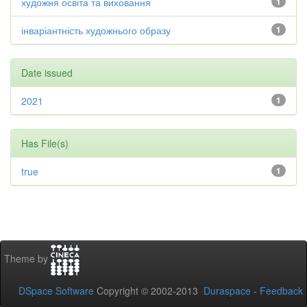
художня освіта та виховання
1
інваріантність художнього образу
1
Date issued
2021
1
Has File(s)
true
1
Theme by
DSpace Software
Copyright © 2002-2013
Duraspace
-
Feedback