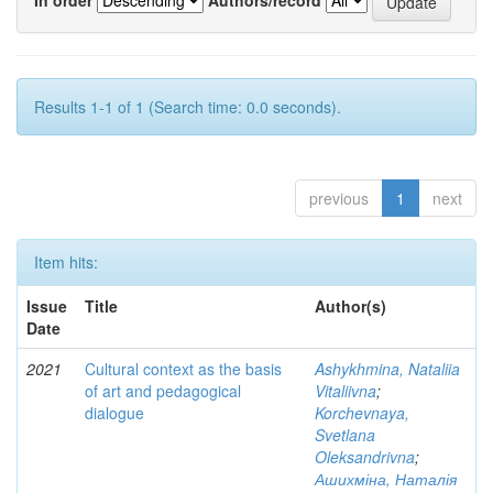
Results 1-1 of 1 (Search time: 0.0 seconds).
previous
1
next
Item hits:
Issue
Title
Author(s)
Date
2021
Cultural context as the basis
Ashykhmina, Nataliia
of art and pedagogical
Vitaliivna
;
dialogue
Korchevnaya,
Svetlana
Oleksandrivna
;
Ашихміна, Наталія