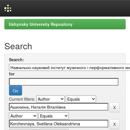
Skip
Ushynsky University Repository
navigation
Search
Search:
for
Current filters: