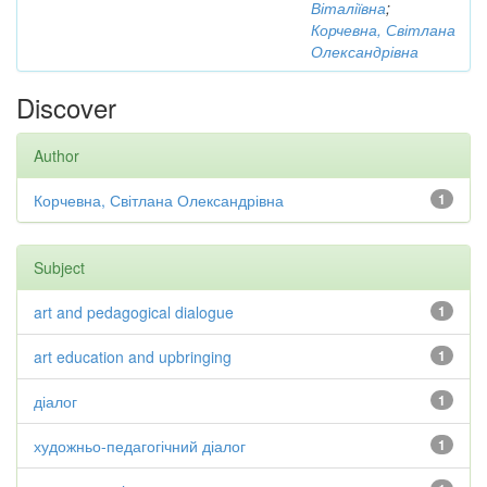
Віталіївна
;
Корчевна, Світлана
Олександрівна
Discover
Author
Корчевна, Світлана Олександрівна
1
Subject
art and pedagogical dialogue
1
art education and upbringing
1
діалог
1
художньо-педагогічний діалог
1