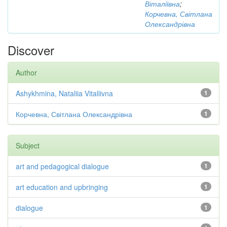
Віталіївна
;
Корчевна, Світлана
Олександрівна
Discover
Author
Ashykhmina, Nataliia Vitaliivna
1
Корчевна, Світлана Олександрівна
1
Subject
art and pedagogical dialogue
1
art education and upbringing
1
dialogue
1