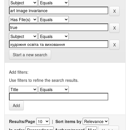
Start a new search
Add filters:
Use filters to refine the search results.
Results/Page
|
Sort items by
In order
Authors/record