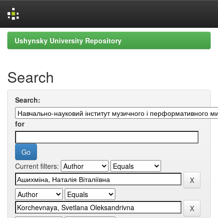
Skip
Ushynsky University Repository
navigation
Search
Search:
for
Current filters: