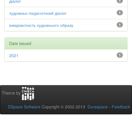
діалог
1
художньо-педагогічний діалог
1
інваріантність художнього образу
1
Date issued
2021
1
Theme by
DSpace Software
Copyright © 2002-2013
Duraspace
-
Feedback