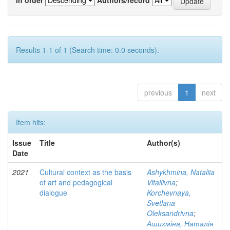
Results 1-1 of 1 (Search time: 0.0 seconds).
previous
1
next
Item hits:
Issue
Title
Author(s)
Date
2021
Cultural context as the basis
Ashykhmina, Nataliia
of art and pedagogical
Vitaliivna
;
dialogue
Korchevnaya,
Svetlana
Oleksandrivna
;
Ашихміна, Наталія