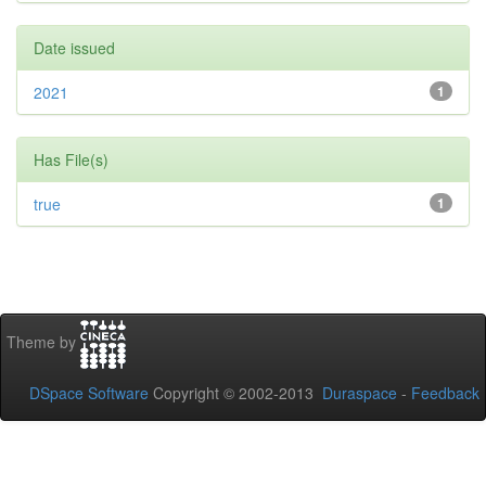
Date issued
2021
1
Has File(s)
true
1
Theme by
DSpace Software
Copyright © 2002-2013
Duraspace
-
Feedback