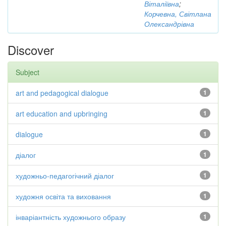
Віталіївна
;
Корчевна, Світлана
Олександрівна
Discover
Subject
art and pedagogical dialogue
1
art education and upbringing
1
dialogue
1
діалог
1
художньо-педагогічний діалог
1
художня освіта та виховання
1
інваріантність художнього образу
1