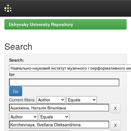
Skip
Ushynsky University Repository
navigation
Search
Search:
for
Current filters: