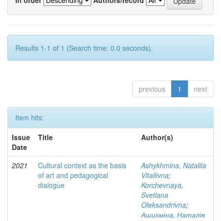
Results 1-1 of 1 (Search time: 0.0 seconds).
previous
1
next
Item hits:
Issue
Title
Author(s)
Date
2021
Cultural context as the basis
Ashykhmina, Nataliia
of art and pedagogical
Vitaliivna
;
dialogue
Korchevnaya,
Svetlana
Oleksandrivna
;
Ашихміна, Наталія