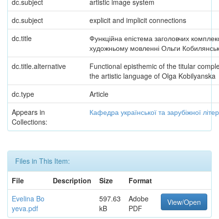
dc.subject
artistic image system
dc.subject
explicit and implicit connections
dc.title
Функційна епістема заголовчих комплекс
художньому мовленні Ольги Кобилянськ
dc.title.alternative
Functional episthemic of the titular compl
the artistic language of Olga Kobilyanska
dc.type
Article
Appears in
Кафедра української та зарубіжної літе
Collections:
Files in This Item:
File
Description
Size
Format
Evelina Bo
597.63
Adobe
View/Open
yeva.pdf
kB
PDF