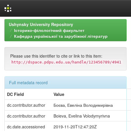
Skip
Ushynsky University Repository
navigation
Історико-філологічний факультет
Кафедра української та зарубіжної літератур
Please use this identifier to cite or link to this item:
http://dspace.pdpu.edu.ua/handle/123456789/4941
Full metadata record
DC Field
Value
dc.contributor.author
Боєва, Евеліна Володимирівна
dc.contributor.author
Boieva, Evelina Volodymyrivna
dc.date.accessioned
2019-11-20T12:47:20Z