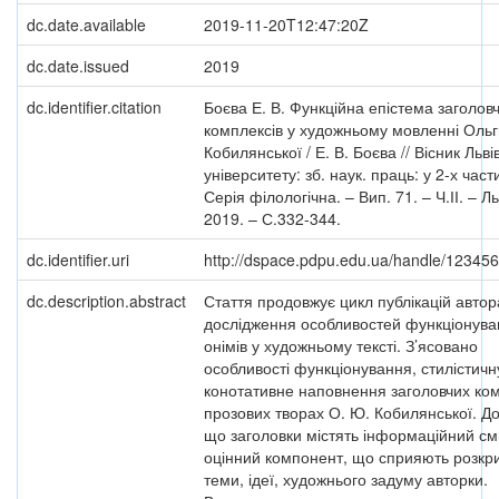
dc.date.available
2019-11-20T12:47:20Z
dc.date.issued
2019
dc.identifier.citation
Боєва Е. В. Функційна епістема заголов
комплексів у художньому мовленні Ольг
Кобилянської / Е. В. Боєва // Вісник Льві
університету: зб. наук. праць: у 2-х част
Серія філологічна. – Вип. 71. – Ч.ІІ. – Ль
2019. – С.332-344.
dc.identifier.uri
http://dspace.pdpu.edu.ua/handle/12345
dc.description.abstract
Стаття продовжує цикл публікацій автор
дослідження особливостей функціонува
онімів у художньому тексті. З’ясовано
особливості функціонування, стилістичну
конотативне наповнення заголовчих ком
прозових творах О. Ю. Кобилянської. Д
що заголовки містять інформаційний см
оцінний компонент, що сприяють розкр
теми, ідеї, художнього задуму авторки.