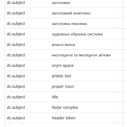
dc.subject
заголовок
dc.subject
заголовчий комплекс
dc.subject
заголовча лексема
dc.subject
художньо-образна система
dc.subject
власні імена
dc.subject
експліцитні та імпліцитні зв’язки
dc.subject
onym space
dc.subject
artistic text
dc.subject
proper noun
dc.subject
title
dc.subject
titular complex
dc.subject
header token