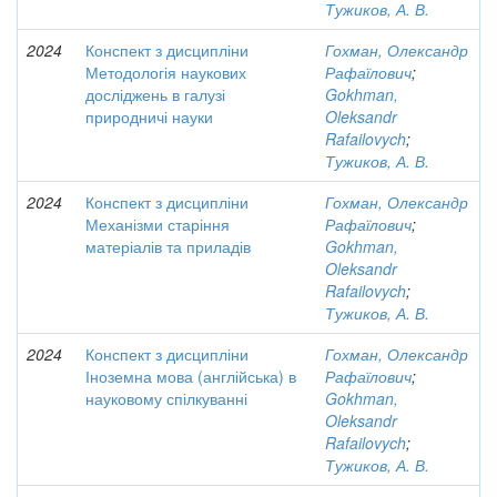
Тужиков, А. В.
2024
Конспект з дисципліни
Гохман, Олександр
Методологія наукових
Рафаїлович
;
досліджень в галузі
Gokhman,
природничі науки
Oleksandr
Rafailovych
;
Тужиков, А. В.
2024
Конспект з дисципліни
Гохман, Олександр
Механізми старіння
Рафаїлович
;
матеріалів та приладів
Gokhman,
Oleksandr
Rafailovych
;
Тужиков, А. В.
2024
Конспект з дисципліни
Гохман, Олександр
Іноземна мова (англійська) в
Рафаїлович
;
науковому спілкуванні
Gokhman,
Oleksandr
Rafailovych
;
Тужиков, А. В.