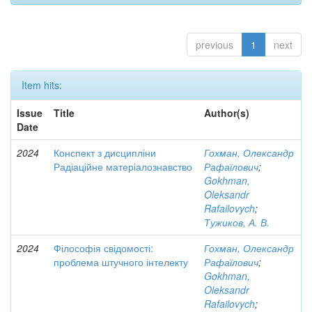
previous
1
next
Item hits:
Issue
Title
Author(s)
Date
2024
Конспект з дисципліни
Гохман, Олександр
Радіаційне матеріалознавство
Рафаїлович
;
Gokhman,
Oleksandr
Rafailovych
;
Тужиков, А. В.
2024
Філософія свідомості:
Гохман, Олександр
проблема штучного інтелекту
Рафаїлович
;
Gokhman,
Oleksandr
Rafailovych
;