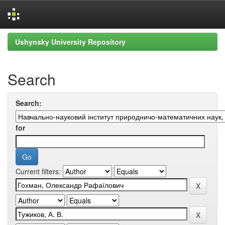
Skip
Ushynsky University Repository
navigation
Search
Search:
for
Current filters: