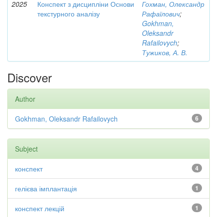
2025
Конспект з дисципліни Основи
Гохман, Олександр
текстурного аналізу
Рафаїлович
;
Gokhman,
Oleksandr
Rafailovych
;
Тужиков, А. В.
Discover
Author
Gokhman, Oleksandr Rafailovych
6
Subject
конспект
4
гелієва імплантація
1
конспект лекцій
1