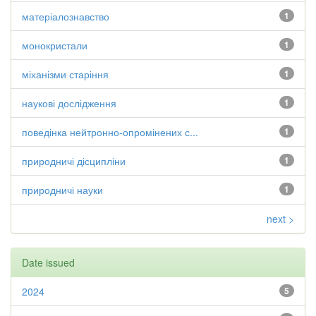
матеріалознавство
1
монокристали
1
міханізми старіння
1
наукові дослідження
1
поведінка нейтронно-опромінених с...
1
природничі дісципліни
1
природничі науки
1
next >
Date issued
2024
5