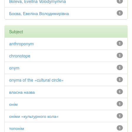
Boieva, Evelina Volodymyrivna
1
Боєва, Евеліна Володимирівна
1
Subject
anthroponym
1
chronotope
1
onym
1
onyms of the «cultural circle»
1
власна назва
1
онім
1
оніми «культурного кола»
1
топонім
1