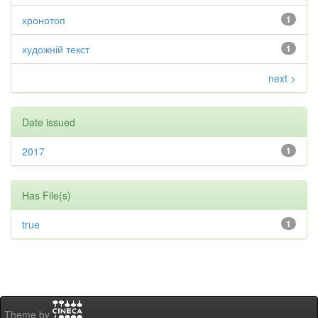
хронотоп
1
художній текст
1
next >
Date issued
2017
1
Has File(s)
true
1
Theme by