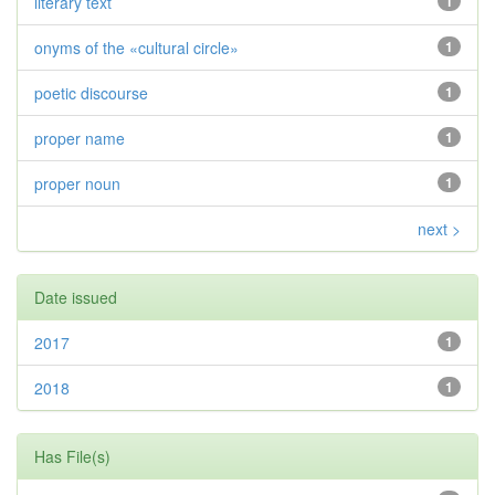
literary text
1
onyms of the «cultural circle»
1
poetic discourse
1
proper name
1
proper noun
1
next >
Date issued
2017
1
2018
1
Has File(s)