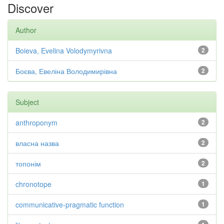
Discover
Author
Boieva, Evelina Volodymyrivna
2
Боєва, Евеліна Володимирівна
2
Subject
anthroponym
2
власна назва
2
топонім
2
chronotope
1
communicative-pragmatic function
1