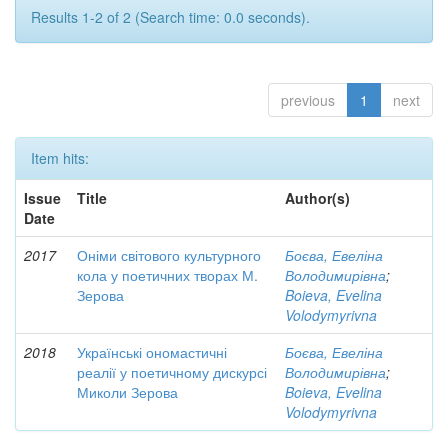
Results 1-2 of 2 (Search time: 0.0 seconds).
previous
1
next
Item hits:
Issue
Title
Author(s)
Date
2017
Оніми світового культурного
Боєва, Евеліна
кола у поетичних творах М.
Володимирівна
;
Зерова
Boieva, Evelina
Volodymyrivna
2018
Українські ономастичні
Боєва, Евеліна
реалії у поетичному дискурсі
Володимирівна
;
Миколи Зерова
Boieva, Evelina
Volodymyrivna