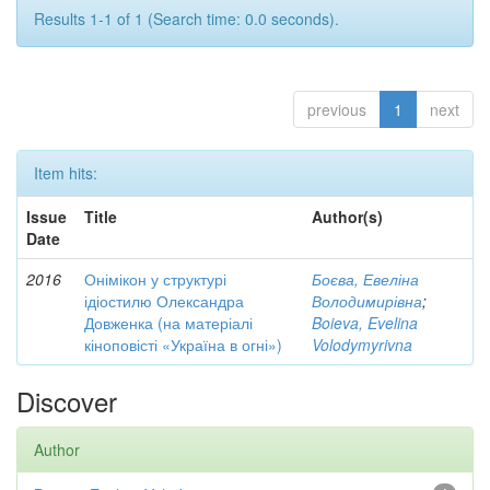
Results 1-1 of 1 (Search time: 0.0 seconds).
previous
1
next
Item hits:
Issue
Title
Author(s)
Date
2016
Онімікон у структурі
Боєва, Евеліна
ідіостилю Олександра
Володимирівна
;
Довженка (на матеріалі
Boieva, Evelina
кіноповісті «Україна в огні»)
Volodymyrivna
Discover
Author