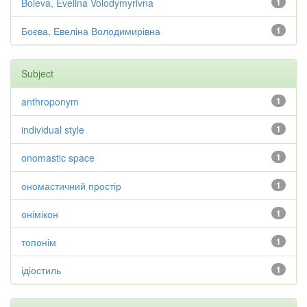
Boieva, Evelina Volodymyrivna
1
Боєва, Евеліна Володимирівна
1
Subject
anthroponym
1
individual style
1
onomastic space
1
ономастичний простір
1
онімікон
1
топонім
1
ідіостиль
1