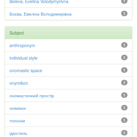
Boieva, Evelina Volodymyrivna
1
Боєва, Евеліна Володимирівна
1
Subject
anthroponym
1
individual style
1
onomastic space
1
onymikon
1
ономастичний простір
1
онімікон
1
топонім
1
ідіостиль
1