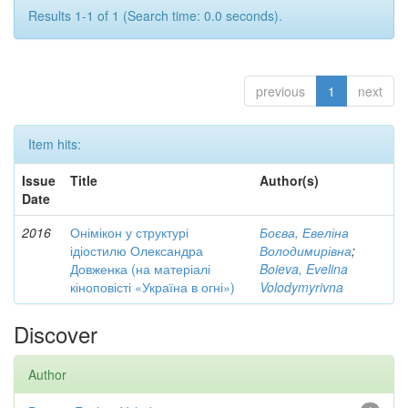
Results 1-1 of 1 (Search time: 0.0 seconds).
previous
1
next
Item hits:
Issue
Title
Author(s)
Date
2016
Онімікон у структурі
Боєва, Евеліна
ідіостилю Олександра
Володимирівна
;
Довженка (на матеріалі
Boieva, Evelina
кіноповісті «Україна в огні»)
Volodymyrivna
Discover
Author