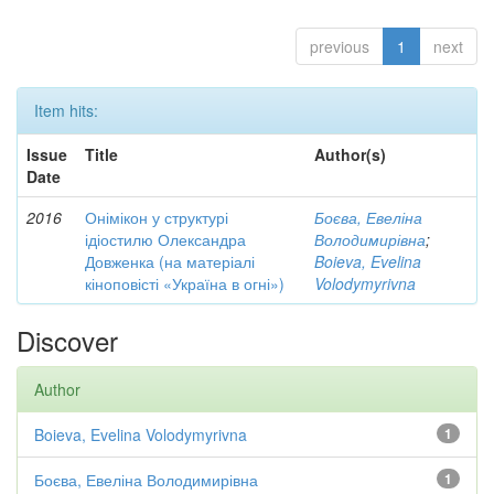
previous
1
next
Item hits:
Issue
Title
Author(s)
Date
2016
Онімікон у структурі
Боєва, Евеліна
ідіостилю Олександра
Володимирівна
;
Довженка (на матеріалі
Boieva, Evelina
кіноповісті «Україна в огні»)
Volodymyrivna
Discover
Author
Boieva, Evelina Volodymyrivna
1
Боєва, Евеліна Володимирівна
1