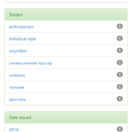
Subject
anthroponym
1
individual style
1
onymikon
1
ономастичний простір
1
онімікон
1
топонім
1
ідіостиль
1
Date issued
2016
1