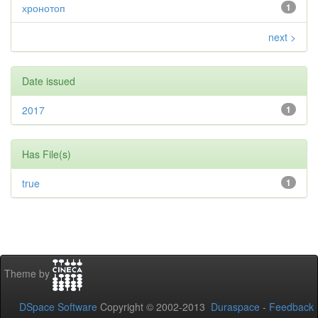
хронотоп
1
next >
Date issued
2017
1
Has File(s)
true
1
Theme by
DSpace Software
Copyright © 2002-2013
Duraspace
-
Feedback