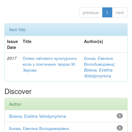
previous
1
next
Item hits:
Issue
Title
Author(s)
Date
2017
Оніми світового культурного
Боєва, Евеліна
кола у поетичних творах М.
Володимирівна
;
Зерова
Boieva, Evelina
Volodymyrivna
Discover
Author
Boieva, Evelina Volodymyrivna
1
Боєва, Евеліна Володимирівна
1