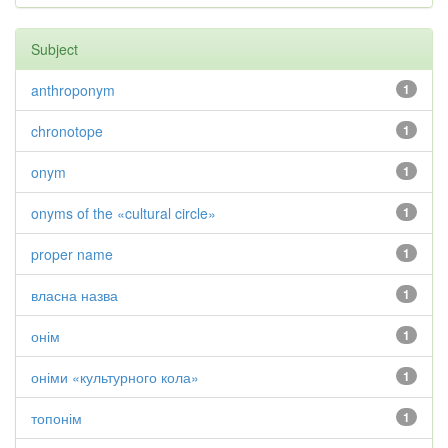
Subject
anthroponym
1
chronotope
1
onym
1
onyms of the «cultural circle»
1
proper name
1
власна назва
1
онім
1
оніми «культурного кола»
1
топонім
1