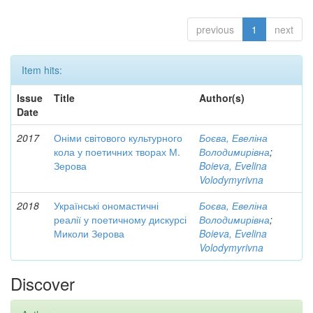
previous
1
next
Item hits:
Issue
Title
Author(s)
Date
2017
Оніми світового культурного
Боєва, Евеліна
кола у поетичних творах М.
Володимирівна
;
Зерова
Boieva, Evelina
Volodymyrivna
2018
Українські ономастичні
Боєва, Евеліна
реалії у поетичному дискурсі
Володимирівна
;
Миколи Зерова
Boieva, Evelina
Volodymyrivna
Discover