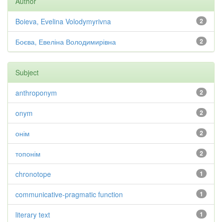
Author
Boieva, Evelina Volodymyrivna
2
Боєва, Евеліна Володимирівна
2
Subject
anthroponym
2
onym
2
онім
2
топонім
2
chronotope
1
communicative-pragmatic function
1
literary text
1