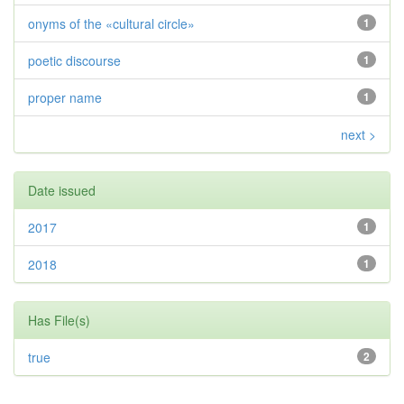
onyms of the «cultural circle»
1
poetic discourse
1
proper name
1
next >
Date issued
2017
1
2018
1
Has File(s)
true
2