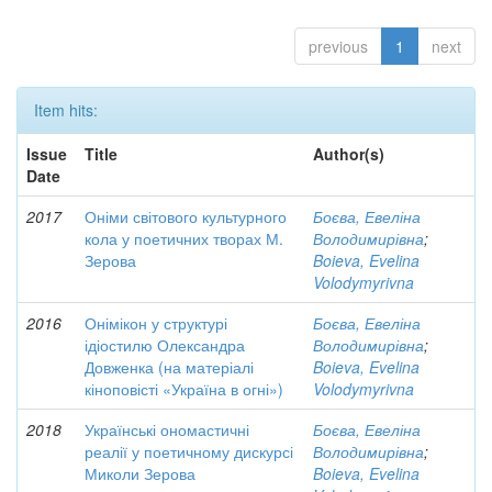
previous
1
next
Item hits:
Issue
Title
Author(s)
Date
2017
Оніми світового культурного
Боєва, Евеліна
кола у поетичних творах М.
Володимирівна
;
Зерова
Boieva, Evelina
Volodymyrivna
2016
Онімікон у структурі
Боєва, Евеліна
ідіостилю Олександра
Володимирівна
;
Довженка (на матеріалі
Boieva, Evelina
кіноповісті «Україна в огні»)
Volodymyrivna
2018
Українські ономастичні
Боєва, Евеліна
реалії у поетичному дискурсі
Володимирівна
;
Миколи Зерова
Boieva, Evelina