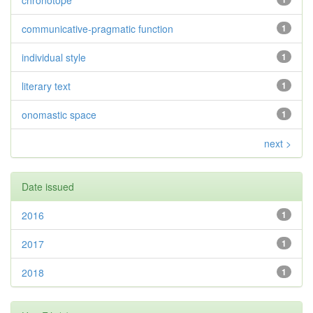
chronotope
communicative-pragmatic function
1
individual style
1
literary text
1
onomastic space
1
next >
Date issued
2016
1
2017
1
2018
1