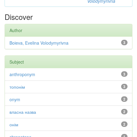
Volodymyrivna
Discover
Author
Boieva, Evelina Volodymyrivna
3
Subject
anthroponym
3
топонім
3
onym
2
власна назва
2
онім
2
1