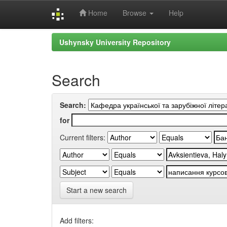
Home
Browse
Help
Skip
Ushynsky University Repository
navigation
Search
Search:
for
Current filters:
Start a new search
Add filters: