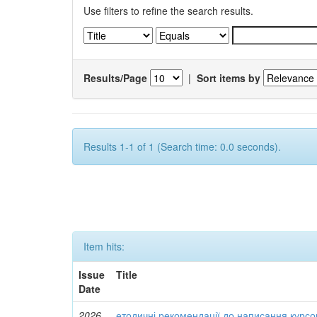
Use filters to refine the search results.
Results/Page
|
Sort items by
Results 1-1 of 1 (Search time: 0.0 seconds).
Item hits:
Issue
Title
Date
2026
етодичні рекомендації до написання курсово