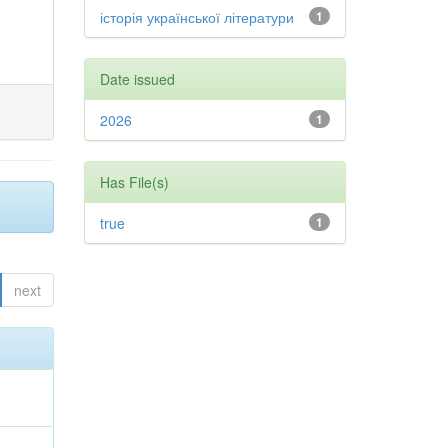
історія української літератури
1
Date issued
2026
1
Has File(s)
true
1
next