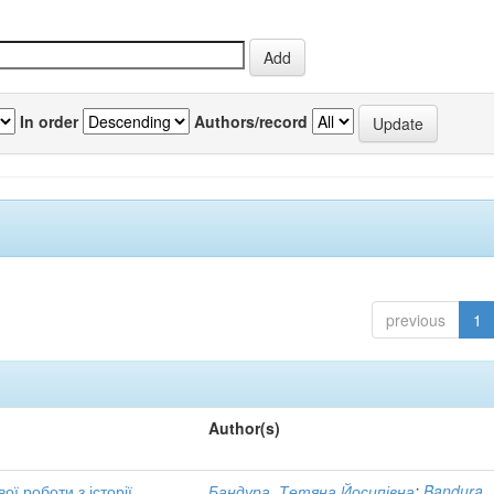
In order
Authors/record
previous
1
Author(s)
ї роботи з історії
Бандура, Тетяна Йосипівна
;
Bandura,