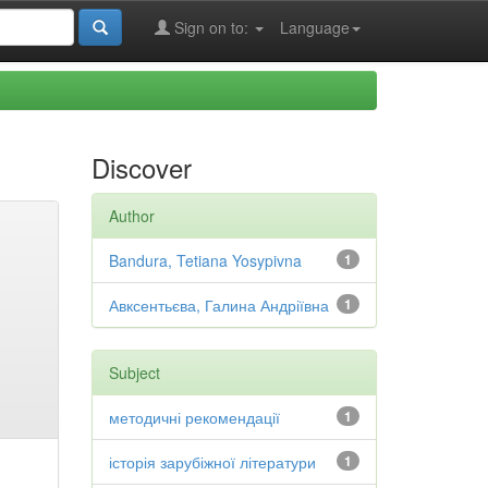
Sign on to:
Language
Discover
Author
Bandura, Tetiana Yosypivna
1
Авксентьєва, Галина Андріївна
1
Subject
методичні рекомендації
1
історія зарубіжної літератури
1