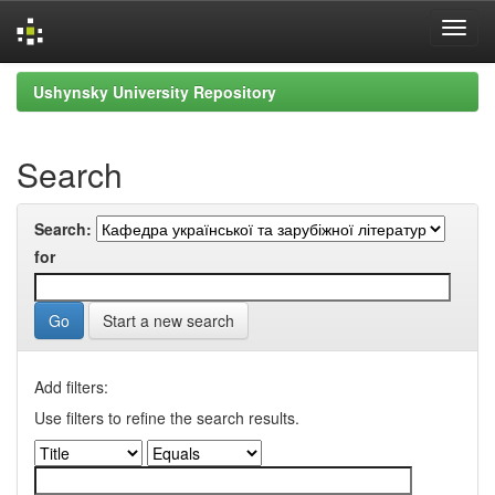
Skip
Ushynsky University Repository
navigation
Search
Search:
for
Start a new search
Add filters:
Use filters to refine the search results.