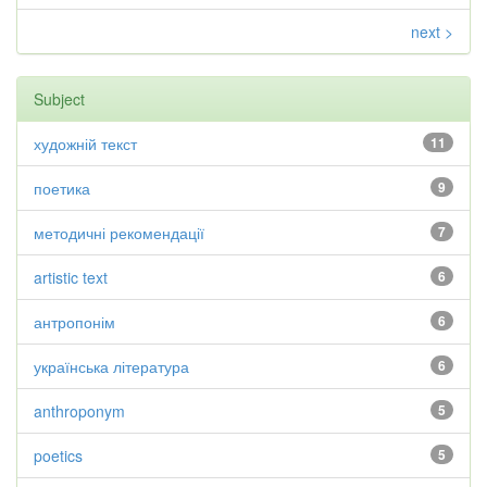
next >
Subject
художній текст
11
поетика
9
методичні рекомендації
7
artistic text
6
антропонім
6
українська література
6
anthroponym
5
poetics
5