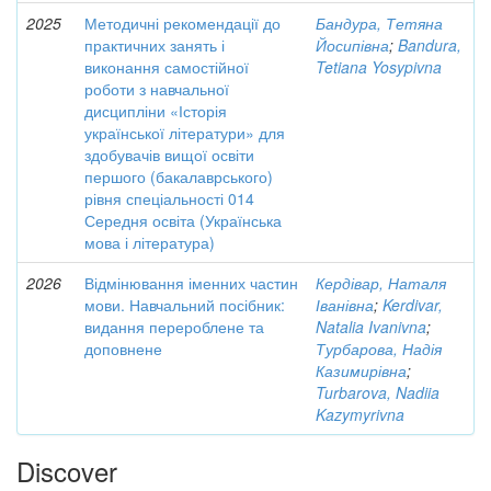
2025
Методичні рекомендації до
Бандура, Тетяна
практичних занять і
Йосипівна
;
Bandura,
виконання самостійної
Tetiana Yosypivna
роботи з навчальної
дисципліни «Історія
української літератури» для
здобувачів вищої освіти
першого (бакалаврського)
рівня спеціальності 014
Середня освіта (Українська
мова і література)
2026
Відмінювання іменних частин
Кердівар, Наталя
мови. Навчальний посібник:
Іванівна
;
Kerdivar,
видання перероблене та
Natalia Ivanivna
;
доповнене
Турбарова, Надія
Казимирівна
;
Turbarova, Nadiia
Kazymyrivna
Discover