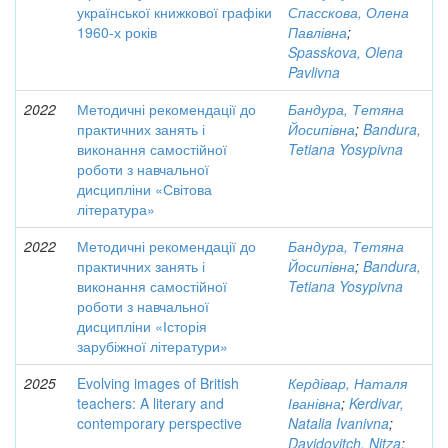
української книжкової графіки
Спасскова, Олена
1960-х років
Павлівна
;
Spasskova, Olena
Pavlivna
2022
Методичні рекомендації до
Бандура, Тетяна
практичних занять і
Йосипівна
;
Bandura,
виконання самостійної
Tetiana Yosypivna
роботи з навчальної
дисципліни «Світова
література»
2022
Методичні рекомендації до
Бандура, Тетяна
практичних занять і
Йосипівна
;
Bandura,
виконання самостійної
Tetiana Yosypivna
роботи з навчальної
дисципліни «Історія
зарубіжної літератури»
2025
Evolving images of British
Кердівар, Наталя
teachers: A literary and
Іванівна
;
Kerdivar,
contemporary perspective
Natalia Ivanivna
;
Davidovitch, Nitza
;