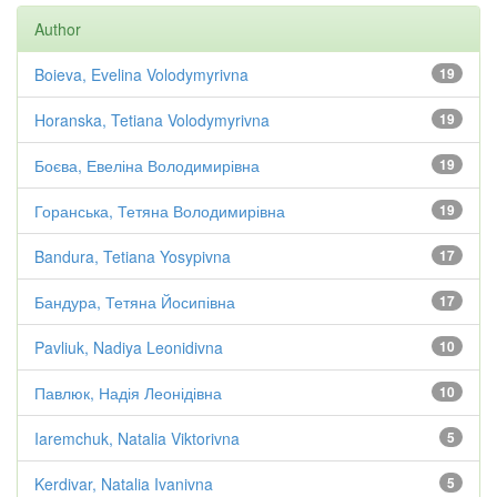
Author
Boieva, Evelina Volodymyrivna
19
Horanska, Tetiana Volodymyrivna
19
Боєва, Евеліна Володимирівна
19
Горанська, Тетяна Володимирівна
19
Bandura, Tetiana Yosypivna
17
Бандура, Тетяна Йосипівна
17
Pavliuk, Nadiya Leonidivna
10
Павлюк, Надія Леонідівна
10
Iaremchuk, Natalia Viktorivna
5
Kerdivar, Natalia Ivanivna
5