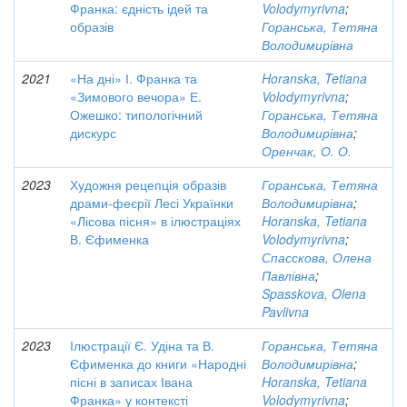
Франка: єдність ідей та
Volodymyrivna
;
образів
Горанська, Тетяна
Володимирівна
2021
«На дні» І. Франка та
Horanska, Tetiana
«Зимового вечора» Е.
Volodymyrivna
;
Ожешко: типологічний
Горанська, Тетяна
дискурс
Володимирівна
;
Оренчак, О. О.
2023
Художня рецепція образів
Горанська, Тетяна
драми-феєрії Лесі Українки
Володимирівна
;
«Лісова пісня» в ілюстраціях
Horanska, Tetiana
В. Єфименка
Volodymyrivna
;
Спасскова, Олена
Павлівна
;
Spasskova, Olena
Pavlivna
2023
Ілюстрації Є. Удіна та В.
Горанська, Тетяна
Єфименка до книги «Народні
Володимирівна
;
пісні в записах Івана
Horanska, Tetiana
Франка» у контексті
Volodymyrivna
;