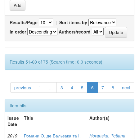
Results/Page
|
Sort items by
In order
Authors/record
Results 51-60 of 75 (Search time: 0.0 seconds).
previous
1
...
3
4
5
6
7
8
next
Item hits:
Issue
Title
Author(s)
Date
2019
Романи О. де Бальзака та І.
Horanska, Tetiana