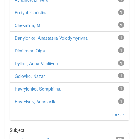
Bodyul, Christina
1
Chekalina, М.
1
Danylenko, Anastasiia Volodymyrivna
1
Dimitrova, Olga
1
Dylian, Anna Vitaliivna
1
Golovko, Nazar
1
Havrylenko, Seraphimа
1
Havrylyuk, Anastasiia
1
next >
Subject