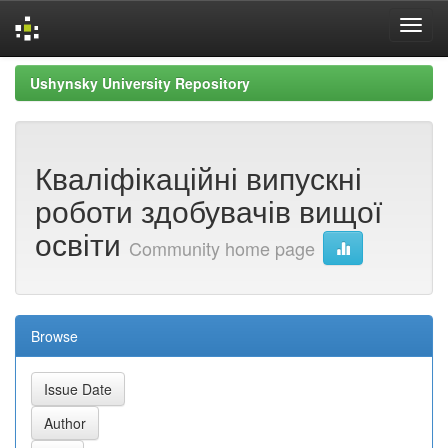
Skip
Ushynsky University Repository
navigation
Кваліфікаційні випускні
роботи здобувачів вищої
освіти
Community home page
Browse