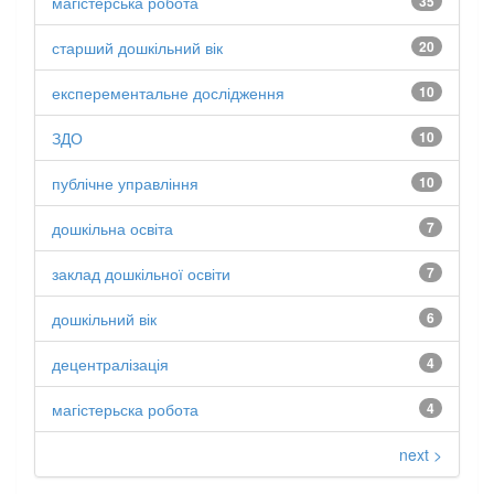
магістерська робота
35
старший дошкільний вік
20
експерементальне дослідження
10
ЗДО
10
публічне управління
10
дошкільна освіта
7
заклад дошкільної освіти
7
дошкільний вік
6
децентралізація
4
магістерьска робота
4
next >