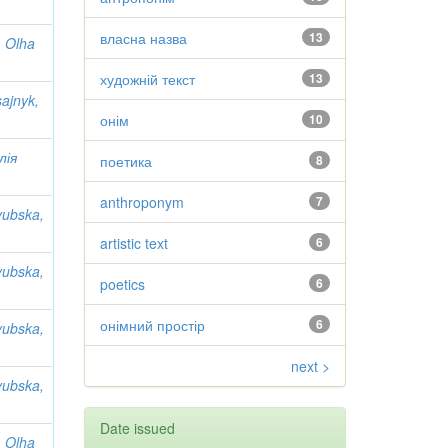
власна назва
13
, Olha
художній текст
13
sajnyk,
онім
10
лія
поетика
8
anthroponym
7
yubska,
artistic text
6
yubska,
poetics
6
онімний простір
6
yubska,
next >
yubska,
Date issued
, Olha