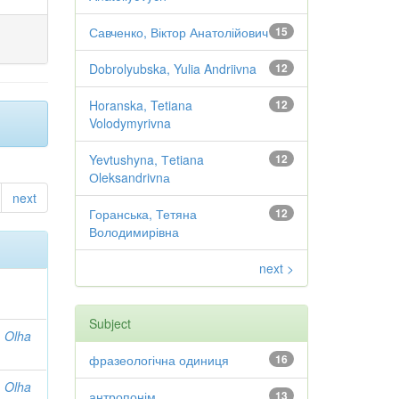
Савченко, Віктор Анатолійович
15
Dobrolyubska, Yulia Andriivna
12
Horanska, Tetiana
12
Volodymyrivna
Yevtushyna, Тetiana
12
Оleksandrivnа
next
Горанська, Тетяна
12
Володимирівна
next >
Subject
, Olha
фразеологічна одиниця
16
, Olha
антропонім
13