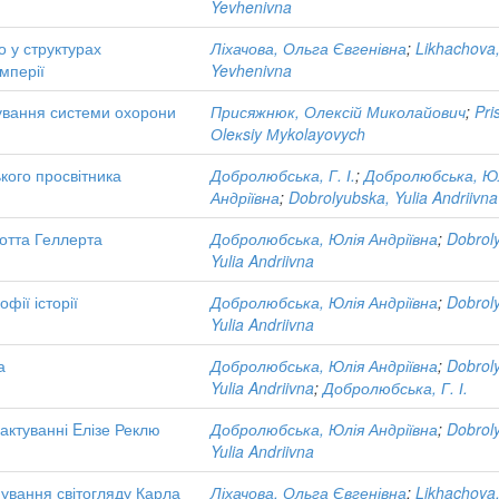
Yevhenivna
о у структурах
Ліхачова, Ольга Євгенівна
;
Likhachova
імперії
Yevhenivna
ування системи охорони
Присяжнюк, Олексій Миколайович
;
Pri
Оleкsiy Мykolayovych
ького просвітника
Добролюбська, Г. І.
;
Добролюбська, Ю
Андріївна
;
Dobrolyubska, Yulia Andriivna
отта Геллерта
Добролюбська, Юлія Андріївна
;
Dobrol
Yulia Andriivna
фії історії
Добролюбська, Юлія Андріївна
;
Dobrol
Yulia Andriivna
а
Добролюбська, Юлія Андріївна
;
Dobrol
Yulia Andriivna
;
Добролюбська, Г. І.
рактуванні Eлізе Реклю
Добролюбська, Юлія Андріївна
;
Dobrol
Yulia Andriivna
ування світогляду Карла
Ліхачова, Ольга Євгенівна
;
Likhachova