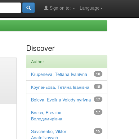
Sign on to:
Language
Discover
Author
Krupeneva, Tetiana Ivanivna
18
Крупеньова, Тетяна Іванівна
18
Boieva, Evelina Volodymyrivna
17
Боєва, Евеліна
17
Володимирівна
Savchenko, Viktor
15
Anatoliyovych