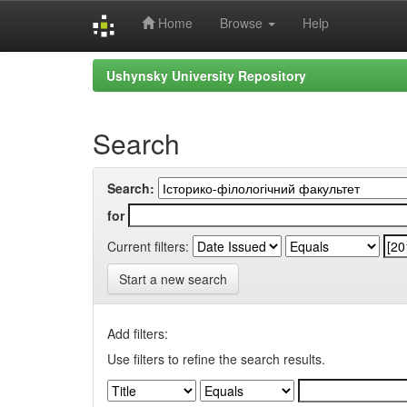
Home
Browse
Help
Skip
Ushynsky University Repository
navigation
Search
Search:
for
Current filters:
Start a new search
Add filters:
Use filters to refine the search results.