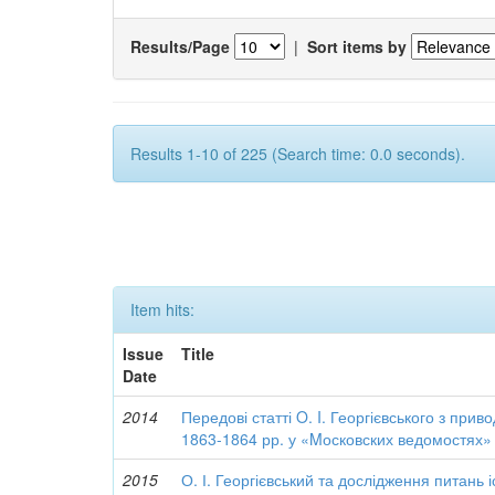
Results/Page
|
Sort items by
Results 1-10 of 225 (Search time: 0.0 seconds).
Item hits:
Issue
Title
Date
2014
Передові статті O. I. Георгієвського з при
1863-1864 рр. у «Mосковских ведомостях»
2015
О. І. Георгієвський та дослідження питань 