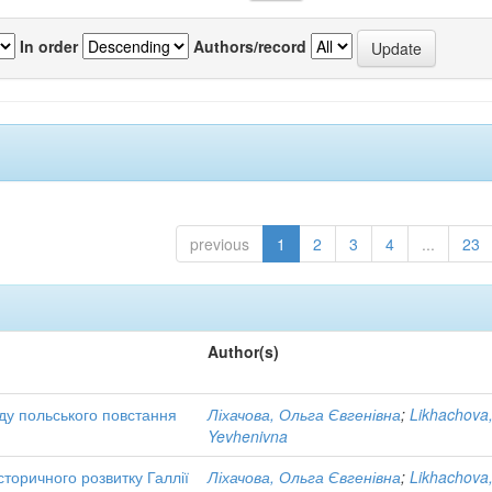
In order
Authors/record
previous
1
2
3
4
...
23
Author(s)
воду польського повстання
Ліхачова, Ольга Євгенівна
;
Likhachova
Yevhenivna
історичного розвитку Галлії
Ліхачова, Ольга Євгенівна
;
Likhachova