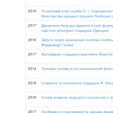
2015
Початковий етап служби О. І. Георгієвськог
Міністерства народної просвіти Російської 
2017
Джерельна база дослідження історії форм
пам’яток культурної спадщини Одещини
2016
Забута теорія економічної політики італійс
Фердінандо Галіані
2017
Маловідома спадщина християна Фюрхтег
2014
Принцип холізму в постнеокласичній філосо
2018
Історична та економічна спадщина Ф. Басі
2018
Історія розвитку людського суспільства у т
2017
Особливості становлення та чинники форм