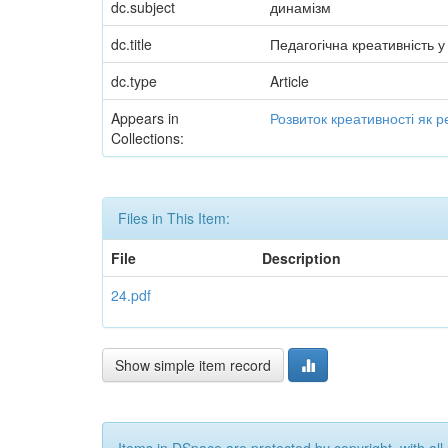
dc.subject
динамізм
dc.title
Педагогічна креативність у
dc.type
Article
Appears in
Розвиток креативності як р
Collections:
Files in This Item:
File
Description
24.pdf
Show simple item record