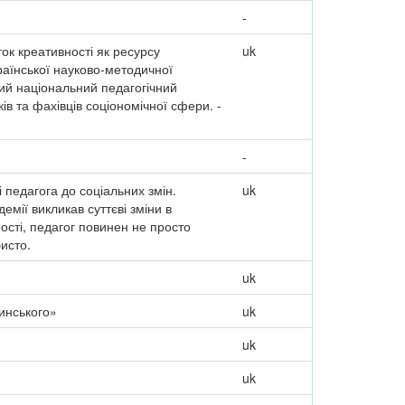
-
ток креативності як ресурсу
uk
країнської науково-методичної
кий національний педагогічний
ів та фахівців соціономічної сфери. -
-
і педагога до соціальних змін.
uk
емії викликав суттєві зміни в
ності, педагог повинен не просто
бисто.
uk
шинського»
uk
uk
uk