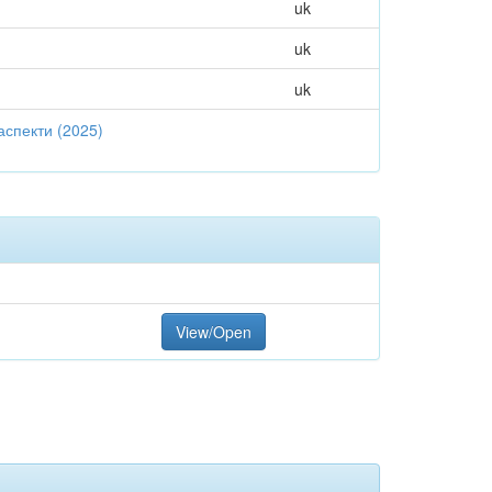
uk
uk
uk
аспекти (2025)
View/Open