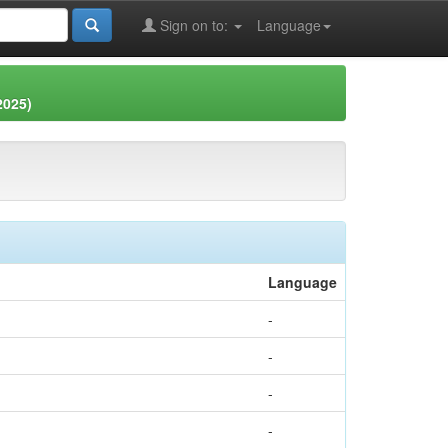
Sign on to:
Language
2025)
Language
-
-
-
-