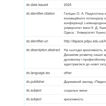
dc.date.issued
2025
dc.identifier.citation
Галіцан О. А. Педагогічна к
інноваційного потенціалу о
конференції з міжнародною
університет імені К. Д. Уш
Одеса : Університет Ушинс
dc.identifier.uri
http://dspace.pdpu.edu.ua
dc.description.abstract
На сьогодні креативність, 
Динамізм розвитку нашої кра
духовному і професійному ж
адаптуватися до нової ситу
dc.language.iso
other
dc.publisher
Державний заклад «Південн
dc.subject
соціальні зміни
dc.subject
креативність