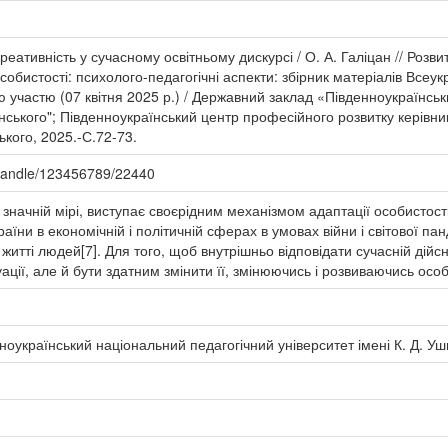
реативність у сучасному освітньому дискурсі / О. А. Галіцан // Розви
собистості: психолого-педагогічні аспекти: збірник матеріалів Всеу
 участю (07 квітня 2025 р.) / Державний заклад «Південноукраїнсь
инського"; Південноукраїнський центр професійного розвитку керівник
ького, 2025.-С.72-73.
/handle/123456789/22440
в значній мірі, виступає своєрідним механізмом адаптації особистост
їни в економічній і політичній сферах в умовах війни і світової панд
итті людей[7]. Для того, щоб внутрішньо відповідати сучасній дійс
ації, але й бути здатним змінити її, змінюючись і розвиваючись осо
оукраїнський національний педагогічний університет імені К. Д. У