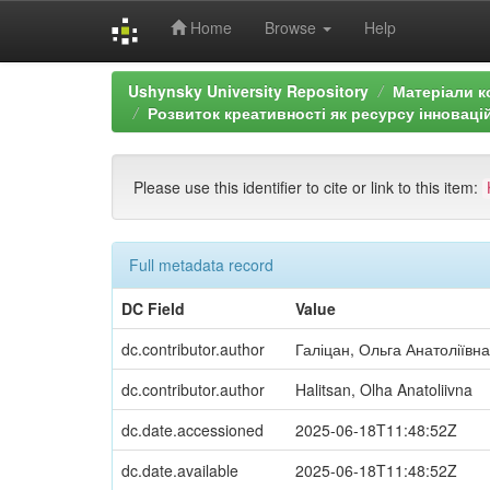
Home
Browse
Help
Skip
Ushynsky University Repository
Матеріали к
navigation
Розвиток креативності як ресурсу інновацій
Please use this identifier to cite or link to this item:
Full metadata record
DC Field
Value
dc.contributor.author
Галіцан, Ольга Анатоліївна
dc.contributor.author
Halitsan, Olha Anatoliivna
dc.date.accessioned
2025-06-18T11:48:52Z
dc.date.available
2025-06-18T11:48:52Z