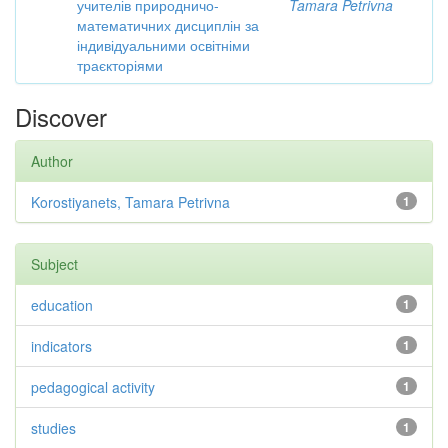
учителів природничо-
Tamara Petrivna
математичних дисциплін за
індивідуальними освітніми
траєкторіями
Discover
Author
Korostiyanets, Tamara Petrivna
1
Subject
education
1
indicators
1
pedagogical activity
1
studies
1