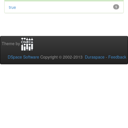
true
1
Theme by
DSpace Software
Copyright © 2002-2013
Duraspace
-
Feedback