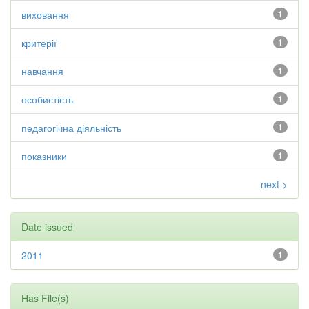
виховання
1
критерії
1
навчання
1
особистість
1
педагогічна діяльність
1
показники
1
next >
Date issued
2011
1
Has File(s)