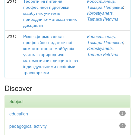
2011
Теоретичні питання
Коростіянець,
професійної підготовки
Тамара Петрівна
;
майбутніх учителів
Korostiyanets,
природничо-математичних
Tamara Petrivna
дисциплін
2011
Рівні сформованості
Коростіянець,
професійно-педагогічної
Тамара Петрівна
;
компетентності майбутніх
Korostiyanets,
учителів природничо-
Tamara Petrivna
математичних дисциплін за
індивідуальними освітніми
траєкторіями
Discover
Subject
education
2
pedagogical activity
2