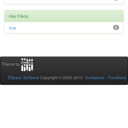
Has File(s)
true
2
Theme by
DSpace Software
Copyright © 2002-2013
Duraspace
-
Feedback