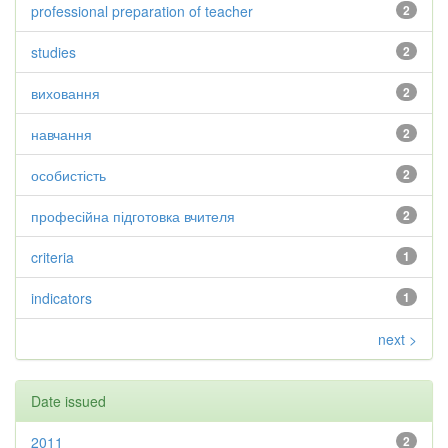
professional preparation of teacher
2
studies
2
виховання
2
навчання
2
особистість
2
професійна підготовка вчителя
2
criteria
1
indicators
1
next >
Date issued
2011
2