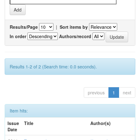
Results/Page
|
Sort items by
In order
Authors/record
Results 1-2 of 2 (Search time: 0.0 seconds).
previous
1
next
Item hits:
Issue
Title
Author(s)
Date