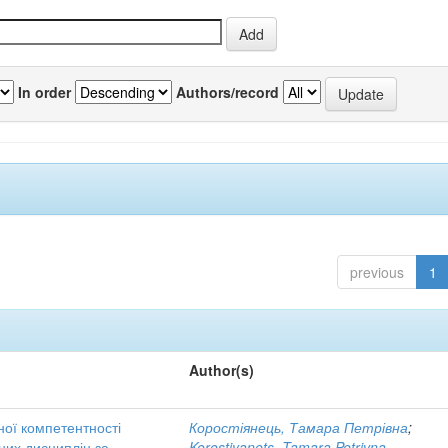
In order
Authors/record
previous
1
Author(s)
ної компетентності
Коростіянець, Тамара Петрівна
;
них дисциплін за
Korostiyanets, Tamara Petrivna