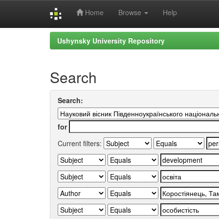
Home
Browse
Help
Skip
Ushynsky University Repository
navigation
Search
Search:
for
Current filters: