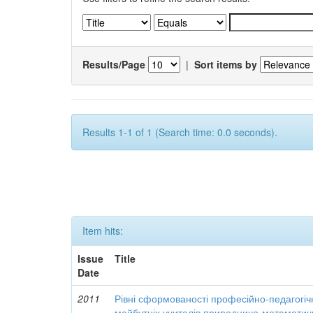
Results/Page
|
Sort items by
Results 1-1 of 1 (Search time: 0.0 seconds).
Item hits:
Issue
Title
Date
2011
Рівні сформованості професійно-педагогіч
майбутніх учителів природничо-математич