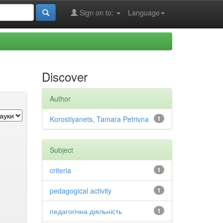
Sign on to:
Language
Discover
Author
Korostiyanets, Tamara Petrivna
1
Subject
criteria
1
pedagogical activity
1
педагогічна діяльність
1