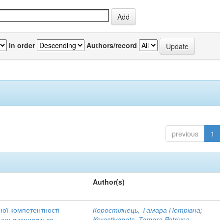
In order
Authors/record
previous
1
Author(s)
ної компетентності
Коростіянець, Тамара Петрівна
;
них дисциплін за
Korostiyanets, Tamara Petrivna