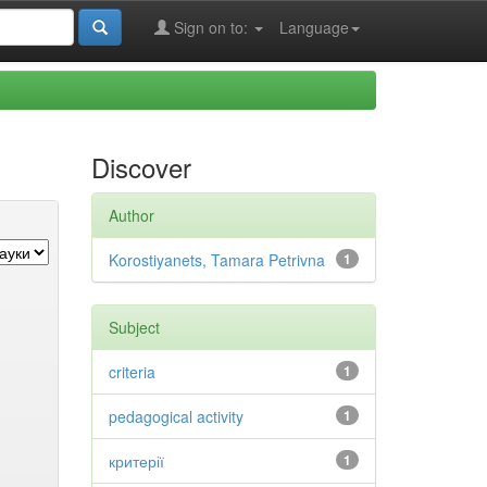
Sign on to:
Language
Discover
Author
Korostiyanets, Tamara Petrivna
1
Subject
criteria
1
pedagogical activity
1
критерії
1