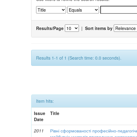
Results/Page
|
Sort items by
Results 1-1 of 1 (Search time: 0.0 seconds).
Item hits:
Issue
Title
Date
2011
Рівні сформованості професійно-педагогіч
майбутніх учителів природничо-математич