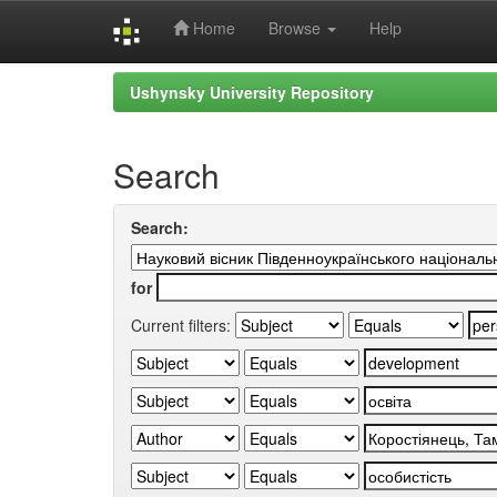
Home
Browse
Help
Skip
Ushynsky University Repository
navigation
Search
Search:
for
Current filters: