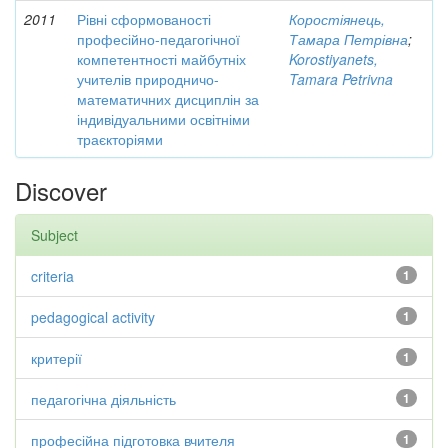
2011
Рівні сформованості
Коростіянець,
професійно-педагогічної
Тамара Петрівна
;
компетентності майбутніх
Korostiyanets,
учителів природничо-
Tamara Petrivna
математичних дисциплін за
індивідуальними освітніми
траєкторіями
Discover
Subject
criteria
1
pedagogical activity
1
критерії
1
педагогічна діяльність
1
професійна підготовка вчителя
1