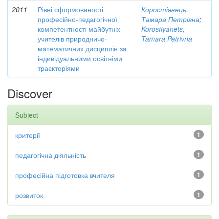
2011
Рівні сформованості
Коростіянець,
професійно-педагогічної
Тамара Петрівна
;
компетентності майбутніх
Korostiyanets,
учителів природничо-
Tamara Petrivna
математичних дисциплін за
індивідуальними освітніми
траєкторіями
Discover
Subject
критерії
1
педагогічна діяльність
1
професійна підготовка вчителя
1
розвиток
1