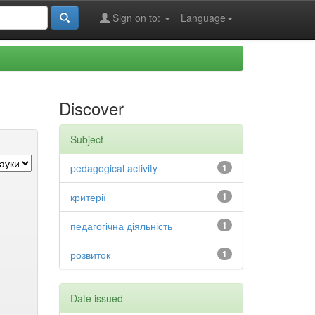
Sign on to:
Language
Discover
Subject
pedagogical activity
1
критерії
1
педагогічна діяльність
1
розвиток
1
Date issued