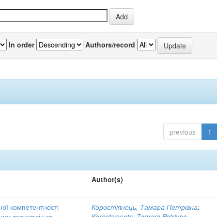
In order
Authors/record
previous
1
Author(s)
ної компетентності
Коростіянець, Тамара Петрівна
;
них дисциплін за
Korostiyanets, Tamara Petrivna