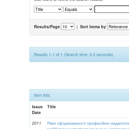
Results/Page
|
Sort items by
Results 1-1 of 1 (Search time: 0.0 seconds).
Item hits:
Issue
Title
Date
2011
Рівні сформованості професійно-педагогіч
майбутніх учителів природничо-математич