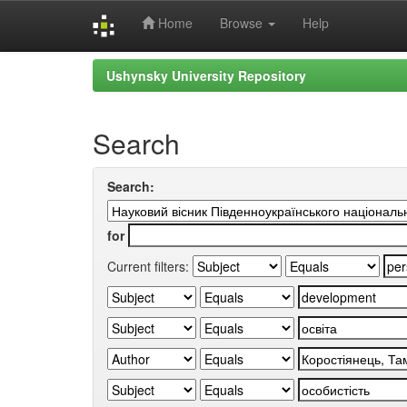
Home
Browse
Help
Skip
Ushynsky University Repository
navigation
Search
Search:
for
Current filters: