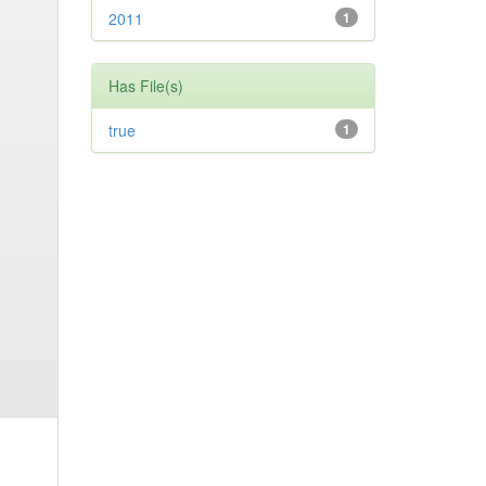
2011
1
Has File(s)
true
1