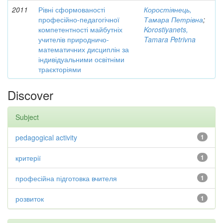
2011
Рівні сформованості
Коростіянець,
професійно-педагогічної
Тамара Петрівна
;
компетентності майбутніх
Korostiyanets,
учителів природничо-
Tamara Petrivna
математичних дисциплін за
індивідуальними освітніми
траєкторіями
Discover
Subject
pedagogical activity
1
критерії
1
професійна підготовка вчителя
1
розвиток
1