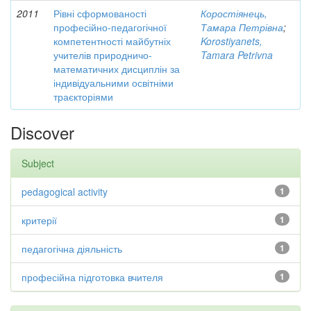
2011
Рівні сформованості
Коростіянець,
професійно-педагогічної
Тамара Петрівна
;
компетентності майбутніх
Korostiyanets,
учителів природничо-
Tamara Petrivna
математичних дисциплін за
індивідуальними освітніми
траєкторіями
Discover
Subject
pedagogical activity
1
критерії
1
педагогічна діяльність
1
професійна підготовка вчителя
1