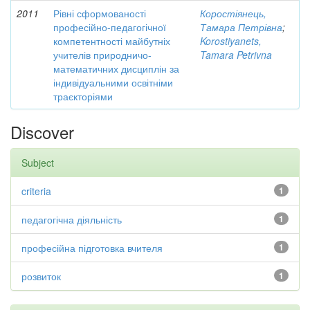
2011
Рівні сформованості
Коростіянець,
професійно-педагогічної
Тамара Петрівна
;
компетентності майбутніх
Korostiyanets,
учителів природничо-
Tamara Petrivna
математичних дисциплін за
індивідуальними освітніми
траєкторіями
Discover
Subject
criteria
1
педагогічна діяльність
1
професійна підготовка вчителя
1
розвиток
1