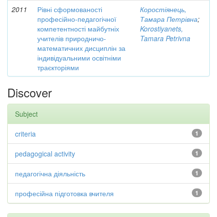
2011
Рівні сформованості
Коростіянець,
професійно-педагогічної
Тамара Петрівна
;
компетентності майбутніх
Korostiyanets,
учителів природничо-
Tamara Petrivna
математичних дисциплін за
індивідуальними освітніми
траєкторіями
Discover
Subject
criteria
1
pedagogical activity
1
педагогічна діяльність
1
професійна підготовка вчителя
1