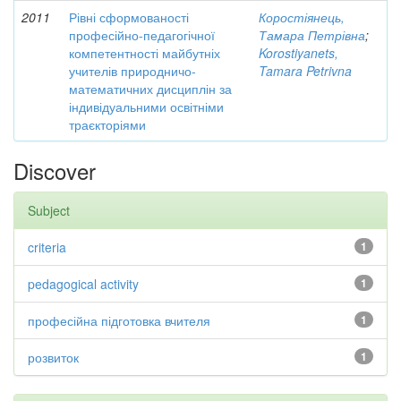
2011
Рівні сформованості
Коростіянець,
професійно-педагогічної
Тамара Петрівна
;
компетентності майбутніх
Korostiyanets,
учителів природничо-
Tamara Petrivna
математичних дисциплін за
індивідуальними освітніми
траєкторіями
Discover
Subject
criteria
1
pedagogical activity
1
професійна підготовка вчителя
1
розвиток
1