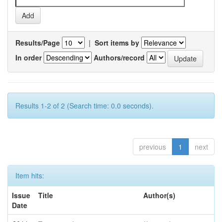
Results/Page
|
Sort items by
In order
Authors/record
Results 1-2 of 2 (Search time: 0.0 seconds).
previous
1
next
Item hits:
Issue
Title
Author(s)
Date