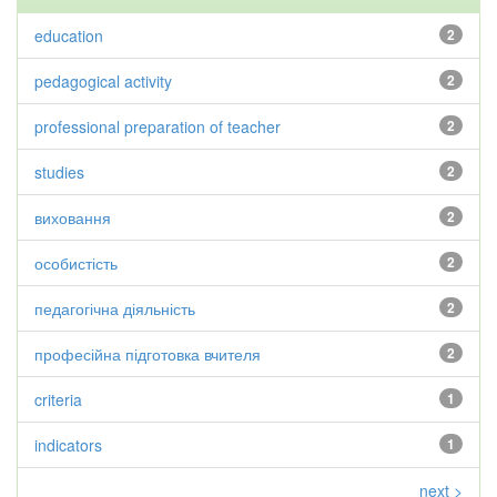
education
2
pedagogical activity
2
professional preparation of teacher
2
studies
2
виховання
2
особистість
2
педагогічна діяльність
2
професійна підготовка вчителя
2
criteria
1
indicators
1
next >