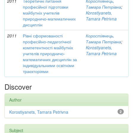
2011
Теоретичні питання
Коростіянець,
професійної підготовки
Тамара Петрівна
;
майбутніх учителів
Korostiyanets,
природничо-математичних
Tamara Petrivna
дисциплін
2011
Рівні сформованості
Коростіянець,
професійно-педагогічної
Тамара Петрівна
;
компетентності майбутніх
Korostiyanets,
учителів природничо-
Tamara Petrivna
математичних дисциплін за
індивідуальними освітніми
траєкторіями
Discover
Author
Korostiyanets, Tamara Petrivna
2
Subject