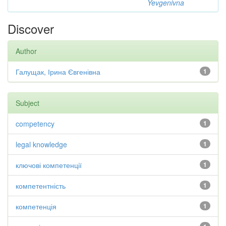
Yevgenivna
Discover
Author
Галущак, Ірина Євгенівна
1
Subject
competency
1
legal knowledge
1
ключові компетенції
1
компетентність
1
компетенція
1