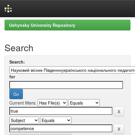
Skip
Ushynsky University Repository
navigation
Search
Search:
for
Current filters: