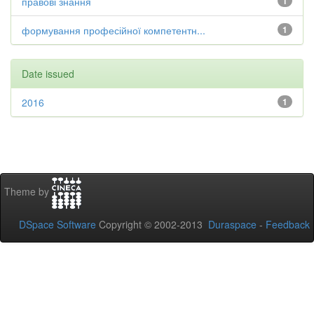
правові знання
1
формування професійної компетентн...
1
Date issued
2016
1
Theme by
DSpace Software
Copyright © 2002-2013
Duraspace
-
Feedback