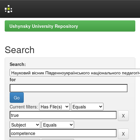
Skip
Ushynsky University Repository
navigation
Search
Search:
for
Current filters: