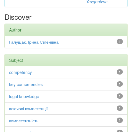
Yevgenivna
Discover
Author
Галущак, Ірина Євгенівна
1
Subject
competency
1
key competencies
1
legal knowledge
1
ключові компетенції
1
компетентність
1