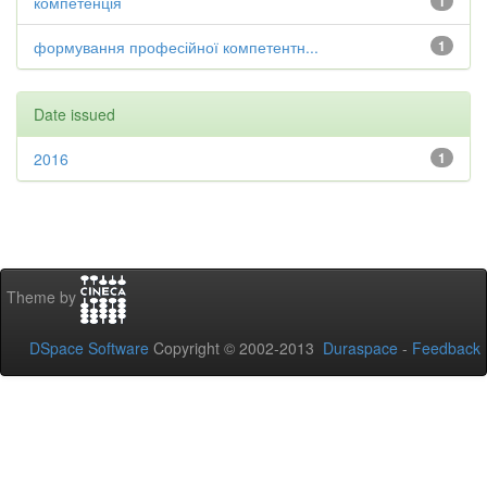
компетенція
1
формування професійної компетентн...
1
Date issued
2016
1
Theme by
DSpace Software
Copyright © 2002-2013
Duraspace
-
Feedback