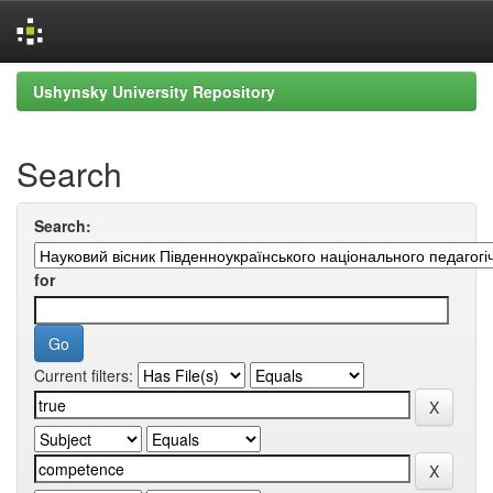
Skip
Ushynsky University Repository
navigation
Search
Search:
for
Current filters: