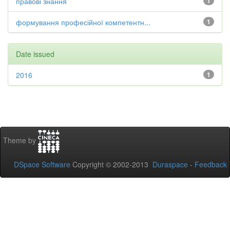
правові знання
1
формування професійної компетентн...
1
Date issued
2016
1
Theme by
DSpace Software
Copyright © 2002-2013
Duraspace
-
Feedback