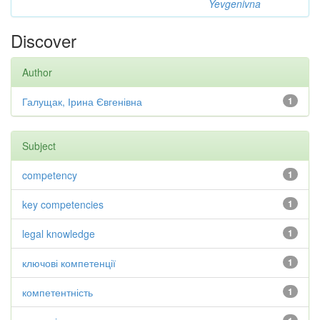
Yevgenivna
Discover
Author
Галущак, Ірина Євгенівна
1
Subject
competency
1
key competencies
1
legal knowledge
1
ключові компетенції
1
компетентність
1