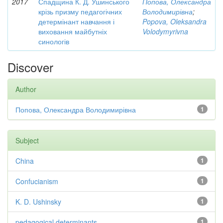
2017
Спадщина К. Д. Ушинського
Попова, Олександра
крізь призму педагогічних
Володимирівна
;
детермінант навчання і
Popova, Oleksandra
виховання майбутніх
Volodymyrivna
синологів
Discover
Author
Попова, Олександра Володимирівна
1
Subject
China
1
Confucianism
1
K. D. Ushinsky
1
pedagogical determinants
1