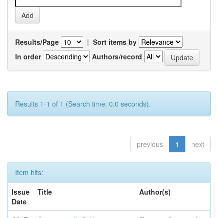
Results/Page
|
Sort items by
In order
Authors/record
Results 1-1 of 1 (Search time: 0.0 seconds).
previous
1
next
Item hits:
Issue
Title
Author(s)
Date