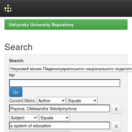
Skip
Ushynsky University Repository
navigation
Search
Search:
for
Current filters: