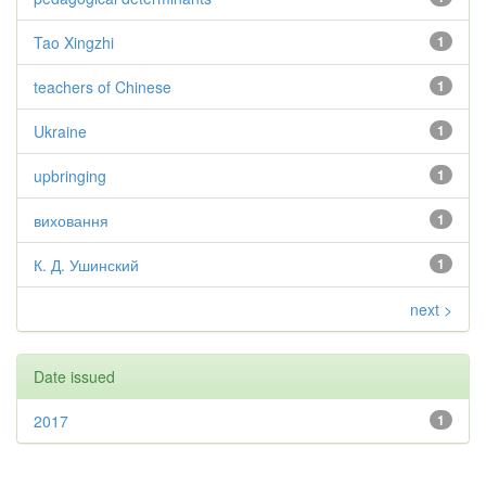
Tao Xingzhi
1
teachers of Chinese
1
Ukraine
1
upbringing
1
виховання
1
К. Д. Ушинский
1
next >
Date issued
2017
1