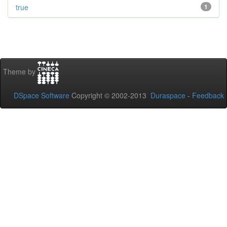
true
1
Theme by
DSpace Software
Copyright © 2002-2013
Duraspace
-
Feedback