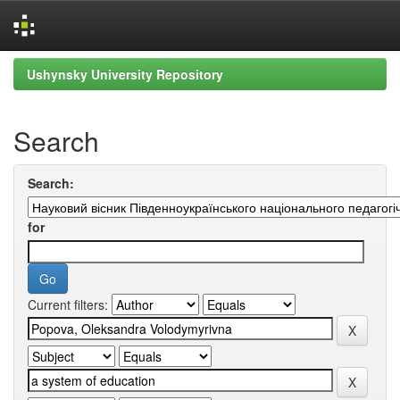
Skip
Ushynsky University Repository
navigation
Search
Search:
for
Current filters: