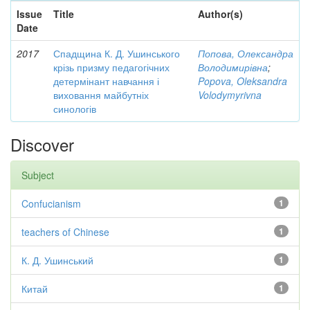
Issue
Title
Author(s)
Date
2017
Спадщина К. Д. Ушинського
Попова, Олександра
крізь призму педагогічних
Володимирівна
;
детермінант навчання і
Popova, Oleksandra
виховання майбутніх
Volodymyrivna
синологів
Discover
Subject
Confucianism
1
teachers of Chinese
1
К. Д. Ушинський
1
Китай
1