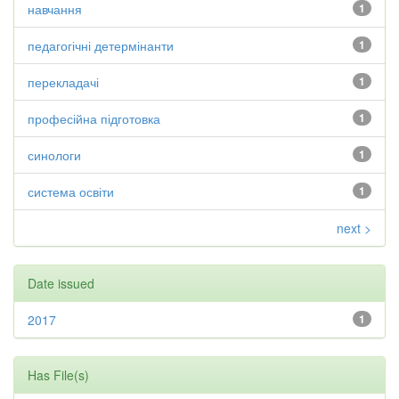
навчання
1
педагогічні детермінанти
1
перекладачі
1
професійна підготовка
1
синологи
1
система освіти
1
next >
Date issued
2017
1
Has File(s)