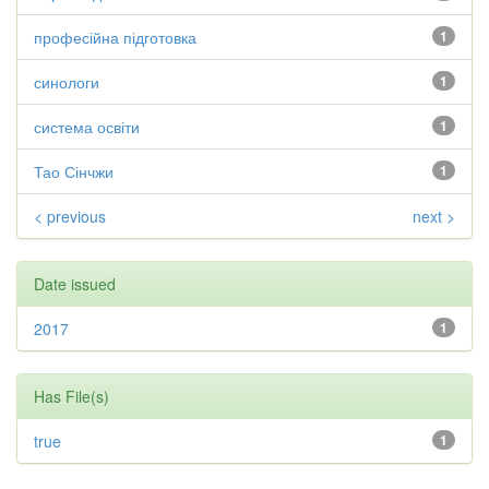
професійна підготовка
1
синологи
1
система освіти
1
Тао Сінчжи
1
< previous
next >
Date issued
2017
1
Has File(s)
true
1