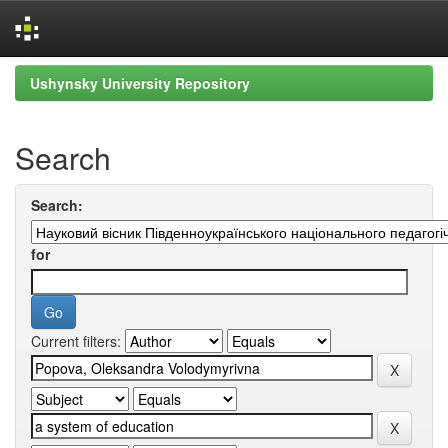
Skip
Ushynsky University Repository
navigation
Search
Search:
for
Current filters: