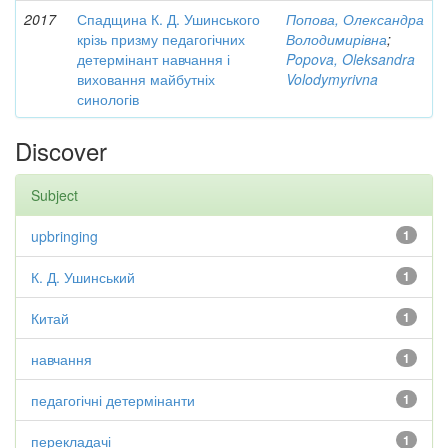
2017
Спадщина К. Д. Ушинського
Попова, Олександра
крізь призму педагогічних
Володимирівна
;
детермінант навчання і
Popova, Oleksandra
виховання майбутніх
Volodymyrivna
синологів
Discover
Subject
upbringing
1
К. Д. Ушинський
1
Китай
1
навчання
1
педагогічні детермінанти
1
перекладачі
1