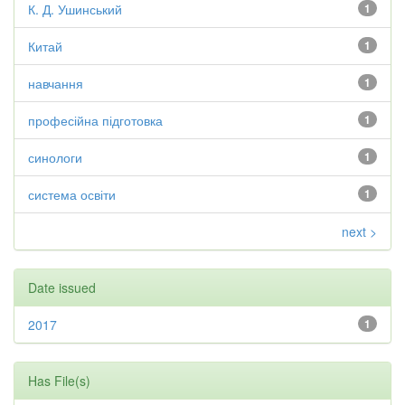
К. Д. Ушинський
1
Китай
1
навчання
1
професійна підготовка
1
синологи
1
система освіти
1
next >
Date issued
2017
1
Has File(s)