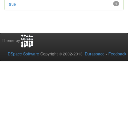
true
1
Theme by
DSpace Software
Copyright © 2002-2013
Duraspace
-
Feedback