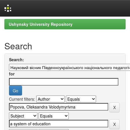
Skip
Ushynsky University Repository
navigation
Search
Search:
for
Current filters: