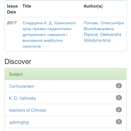
Issue
Title
Author(s)
Date
2017
Спадщина К. Д. Ушинського
Попова, Олександра
крізь призму педагогічних
Володимирівна
;
детермінант навчання і
Popova, Oleksandra
виховання майбутніх
Volodymyrivna
синологів
Discover
Subject
Confucianism
1
K. D. Ushinsky
1
teachers of Chinese
1
upbringing
1