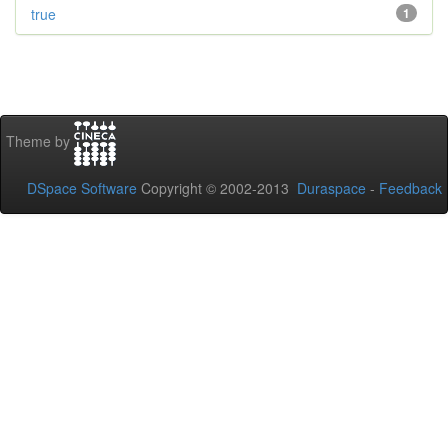
true
1
Theme by
DSpace Software
Copyright © 2002-2013
Duraspace
-
Feedback