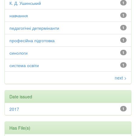
К. Д. Ушинський
1
навчання
1
педагогічні детермінанти
1
професійна підготовка
1
синологи
1
система освіти
1
next >
Date issued
2017
1
Has File(s)