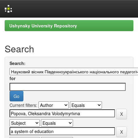
Skip
Ushynsky University Repository
navigation
Search
Search:
for
Current filters: