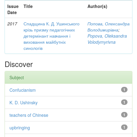
Issue
Title
Author(s)
Date
2017
Спадщина К. Д. Ушинського
Попова, Олександра
крізь призму педагогічних
Володимирівна
;
детермінант навчання і
Popova, Oleksandra
виховання майбутніх
Volodymyrivna
синологів
Discover
Subject
Confucianism
1
K. D. Ushinsky
1
teachers of Chinese
1
upbringing
1