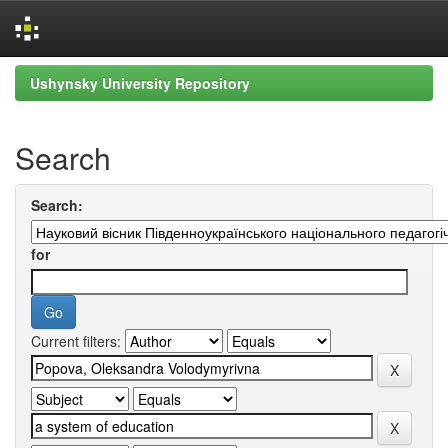
Skip
Ushynsky University Repository
navigation
Search
Search:
for
Current filters: