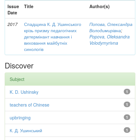
Issue
Title
Author(s)
Date
2017
Спадщина К. Д. Ушинського
Попова, Олександра
крізь призму педагогічних
Володимирівна
;
детермінант навчання і
Popova, Oleksandra
виховання майбутніх
Volodymyrivna
синологів
Discover
Subject
K. D. Ushinsky
1
teachers of Chinese
1
upbringing
1
К. Д. Ушинський
1