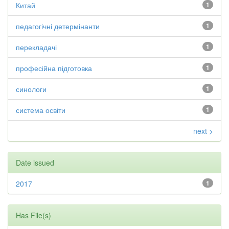
Китай
1
педагогічні детермінанти
1
перекладачі
1
професійна підготовка
1
синологи
1
система освіти
1
next >
Date issued
2017
1
Has File(s)