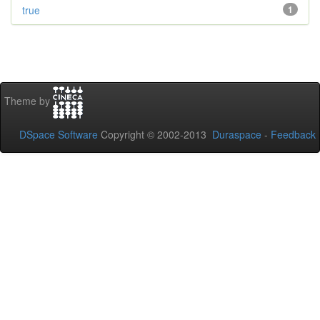
true
1
Theme by
DSpace Software
Copyright © 2002-2013
Duraspace
-
Feedback