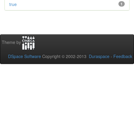
true
1
Theme by
DSpace Software
Copyright © 2002-2013
Duraspace
-
Feedback