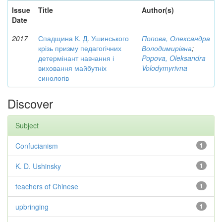
Issue
Title
Author(s)
Date
2017
Спадщина К. Д. Ушинського
Попова, Олександра
крізь призму педагогічних
Володимирівна
;
детермінант навчання і
Popova, Oleksandra
виховання майбутніх
Volodymyrivna
синологів
Discover
Subject
Confucianism
1
K. D. Ushinsky
1
teachers of Chinese
1
upbringing
1