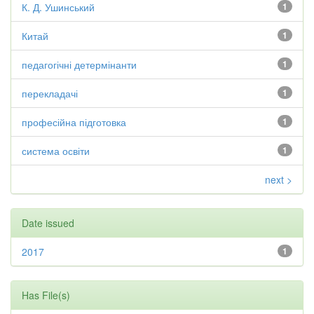
К. Д. Ушинський
1
Китай
1
педагогічні детермінанти
1
перекладачі
1
професійна підготовка
1
система освіти
1
next >
Date issued
2017
1
Has File(s)