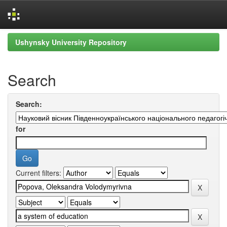
Skip
Ushynsky University Repository
navigation
Search
Search:
for
Current filters: