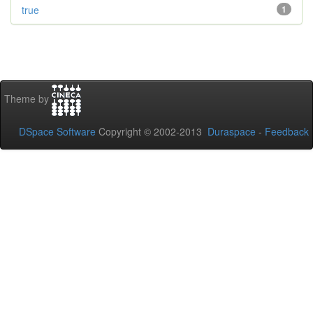
true
1
Theme by
DSpace Software
Copyright © 2002-2013
Duraspace
-
Feedback