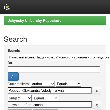
Skip
Ushynsky University Repository
navigation
Search
Search:
for
Current filters: