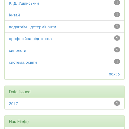
К. Д. Ушинський
1
Китай
1
педагогічні детермінанти
1
професійна підготовка
1
синологи
1
система освіти
1
next >
Date issued
2017
1
Has File(s)