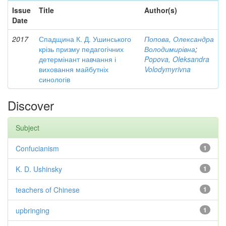
Issue
Title
Author(s)
Date
2017
Спадщина К. Д. Ушинського
Попова, Олександра
крізь призму педагогічних
Володимирівна
;
детермінант навчання і
Popova, Oleksandra
виховання майбутніх
Volodymyrivna
синологів
Discover
Subject
Confucianism
1
K. D. Ushinsky
1
teachers of Chinese
1
upbringing
1