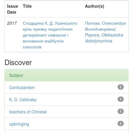
Issue
Title
Author(s)
Date
2017
Спадщина К. Д. Ушинського
Попова, Олександра
крізь призму педагогічних
Володимирівна
;
детермінант навчання і
Popova, Oleksandra
виховання майбутніх
Volodymyrivna
синологів
Discover
Subject
Confucianism
1
K. D. Ushinsky
1
teachers of Chinese
1
upbringing
1