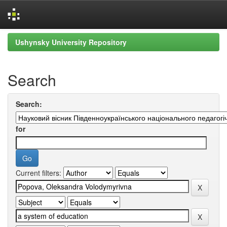
Skip
Ushynsky University Repository
navigation
Search
Search:
for
Current filters: