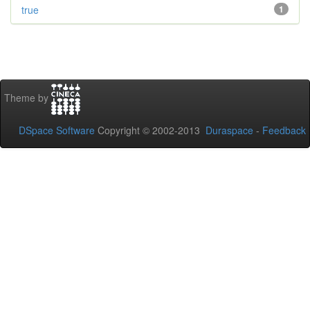
true
1
Theme by
DSpace Software
Copyright © 2002-2013
Duraspace
-
Feedback