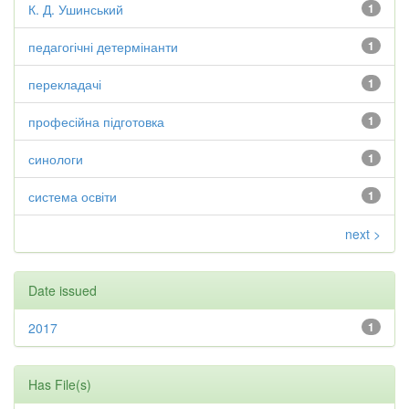
К. Д. Ушинський
1
педагогічні детермінанти
1
перекладачі
1
професійна підготовка
1
синологи
1
система освіти
1
next >
Date issued
2017
1
Has File(s)