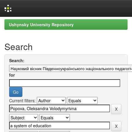
Skip
Ushynsky University Repository
navigation
Search
Search:
for
Current filters: