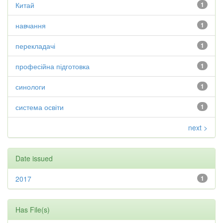
Китай
1
навчання
1
перекладачі
1
професійна підготовка
1
синологи
1
система освіти
1
next >
Date issued
2017
1
Has File(s)