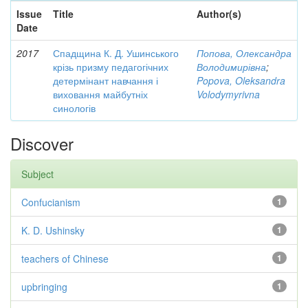
Issue
Title
Author(s)
Date
2017
Спадщина К. Д. Ушинського
Попова, Олександра
крізь призму педагогічних
Володимирівна
;
детермінант навчання і
Popova, Oleksandra
виховання майбутніх
Volodymyrivna
синологів
Discover
Subject
Confucianism
1
K. D. Ushinsky
1
teachers of Chinese
1
upbringing
1