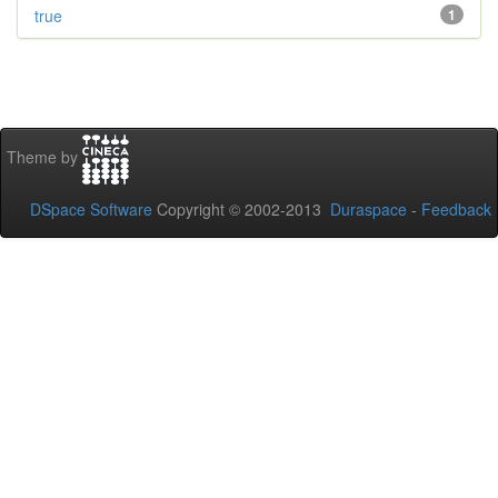
true
1
Theme by
DSpace Software
Copyright © 2002-2013
Duraspace
-
Feedback