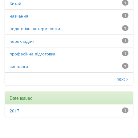
Китай
1
навчання
1
педагогічні детермінанти
1
перекладачі
1
професійна підготовка
1
синологи
1
next >
Date issued
2017
1