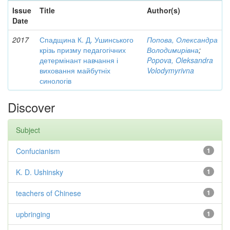
Issue
Title
Author(s)
Date
2017
Спадщина К. Д. Ушинського
Попова, Олександра
крізь призму педагогічних
Володимирівна
;
детермінант навчання і
Popova, Oleksandra
виховання майбутніх
Volodymyrivna
синологів
Discover
Subject
Confucianism
1
K. D. Ushinsky
1
teachers of Chinese
1
upbringing
1