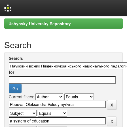
Skip
Ushynsky University Repository
navigation
Search
Search:
for
Current filters: