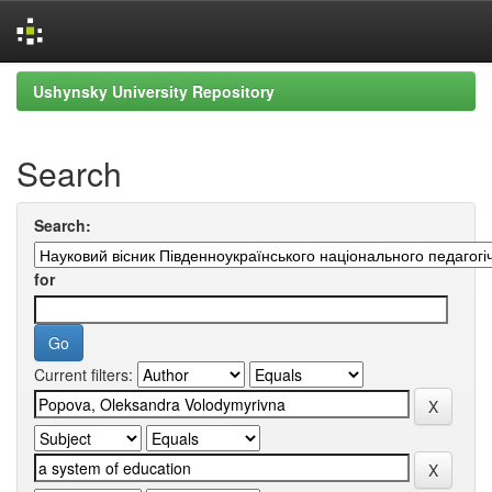
Skip
Ushynsky University Repository
navigation
Search
Search:
for
Current filters: