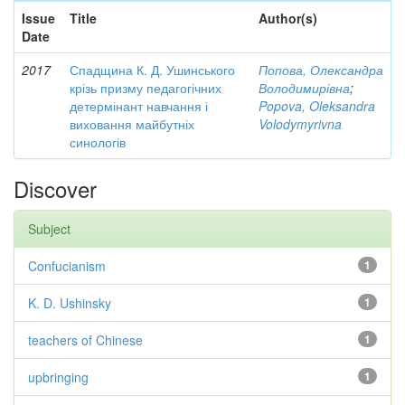
Issue
Title
Author(s)
Date
2017
Спадщина К. Д. Ушинського
Попова, Олександра
крізь призму педагогічних
Володимирівна
;
детермінант навчання і
Popova, Oleksandra
виховання майбутніх
Volodymyrivna
синологів
Discover
Subject
Confucianism
1
K. D. Ushinsky
1
teachers of Chinese
1
upbringing
1