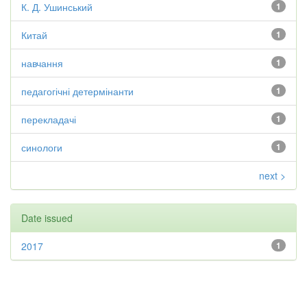
К. Д. Ушинський
1
Китай
1
навчання
1
педагогічні детермінанти
1
перекладачі
1
синологи
1
next >
Date issued
2017
1